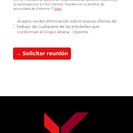
su participación en los mismos. Puedes ver la política de
privacidad de Extreme IT
aquí
Acepto recibir información sobre nuevas ofertas de traba
Acepto recibir información sobre nuevas ofertas de
trabajo de cualquiera de las entidades que
conforman el Grupo Aitana - Opentix.
→ Solicitar reunión