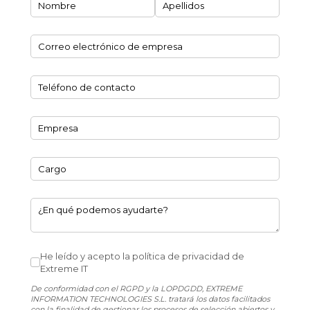
Nombre y Apellidos
(necesario)
*
Correo electrónico de empresa
(necesario)
*
Teléfono de contacto
(necesario)
*
Empresa
(necesario)
*
Cargo
¿En qué podemos ayudarte?
He leído y acepto la política de privacidad de Extreme IT
He leído y acepto la política de privacidad de
Extreme IT
De conformidad con el RGPD y la LOPDGDD, EXTREME
INFORMATION TECHNOLOGIES S.L. tratará los datos facilitados
con la finalidad de gestionar los procesos de selección abiertos y