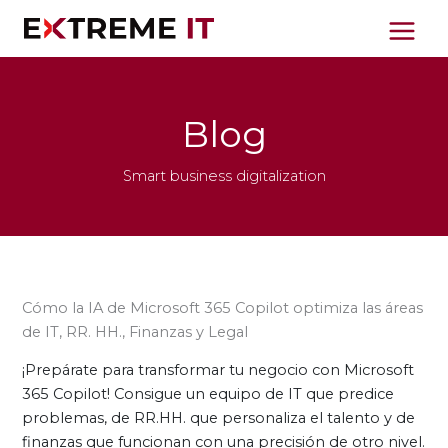
Ir
al
contenido
Blog
Smart business digitalization
Cómo la IA de Microsoft 365 Copilot optimiza las áreas
de IT, RR. HH., Finanzas y Legal
¡Prepárate para transformar tu negocio con Microsoft
365 Copilot! Consigue un equipo de IT que predice
problemas, de RR.HH. que personaliza el talento y de
finanzas que funcionan con una precisión de otro nivel.