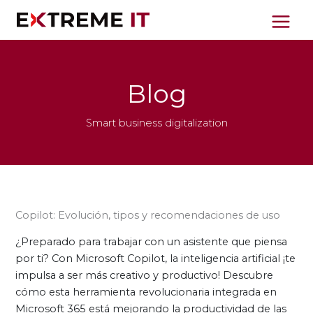
Ir
al
contenido
Blog
Smart business digitalization
Copilot: Evolución, tipos y recomendaciones de uso
¿Preparado para trabajar con un asistente que piensa
por ti? Con Microsoft Copilot, la inteligencia artificial ¡te
impulsa a ser más creativo y productivo! Descubre
cómo esta herramienta revolucionaria integrada en
Microsoft 365 está mejorando la productividad de las