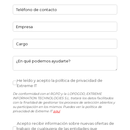
Teléfono de contacto
(necesario)
*
Empresa
(necesario)
*
Cargo
¿En qué podemos ayudarte?
He leído y acepto la política de privacidad de Extreme IT
He leído y acepto la política de privacidad de
Extreme IT
De conformidad con el RGPD y la LOPDGDD, EXTREME
INFORMATION TECHNOLOGIES S.L. tratará los datos facilitados
con la finalidad de gestionar los procesos de selección abiertos y
su participación en los mismos. Puedes ver la política de
privacidad de Extreme IT
aquí
Acepto recibir información sobre nuevas ofertas de traba
Acepto recibir información sobre nuevas ofertas de
trabajo de cualquiera de las entidades que