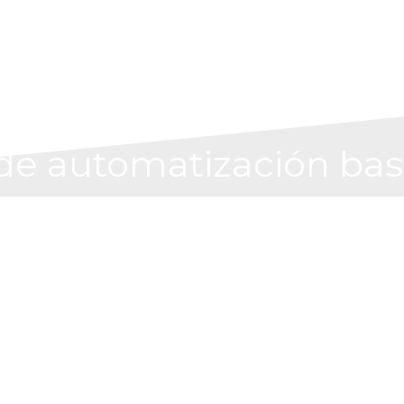
de automatización ba
form