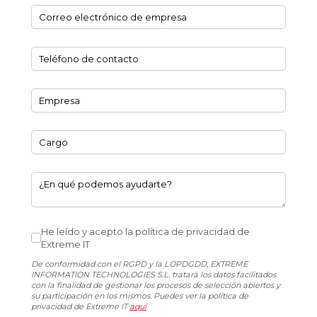
Correo electrónico de empresa
(necesario)
*
Teléfono de contacto
(necesario)
*
Empresa
(necesario)
*
Cargo
¿En qué podemos ayudarte?
He leído y acepto la política de privacidad de Extreme IT
He leído y acepto la política de privacidad de
Extreme IT
De conformidad con el RGPD y la LOPDGDD, EXTREME
INFORMATION TECHNOLOGIES S.L. tratará los datos facilitados
con la finalidad de gestionar los procesos de selección abiertos y
su participación en los mismos. Puedes ver la política de
privacidad de Extreme IT
aquí