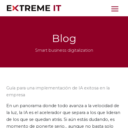
Ir
al
contenido
Blog
Smart business digitalization
Guía para una implementación de IA exitosa en la
empresa
En un panorama donde todo avanza a la velocidad de
la luz, la IA es el acelerador que separa a los que lideran
de los que se quedan atrás. Si aún estás dudando, es
momento de ponerte serio... aunque no basta solo