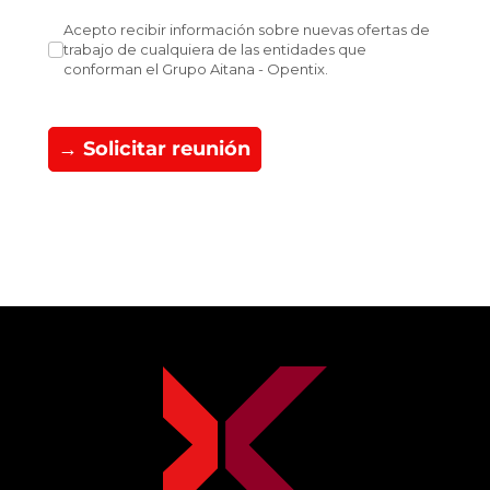
Acepto recibir información sobre nuevas ofertas de traba
Acepto recibir información sobre nuevas ofertas de
trabajo de cualquiera de las entidades que
conforman el Grupo Aitana - Opentix.
→ Solicitar reunión