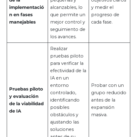
de la
pequeñas y
objetivos claros
implementació
alcanzables, lo
y medir el
n en fases
que permite un
progreso de
manejables
mejor control y
cada fase.
seguimiento de
los avances.
Realizar
pruebas piloto
para verificar la
efectividad de la
IA en un
entorno
Probar con un
Pruebas piloto
controlado,
grupo reducido
y evaluación
identificando
antes de la
de la viabilidad
posibles
expansión
de IA
obstáculos y
masiva.
ajustando las
soluciones
antes de su