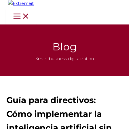
Ir
al
contenido
Blog
Smart business digitalization
Guía para directivos:
Cómo implementar la
inteligencia artificial sin