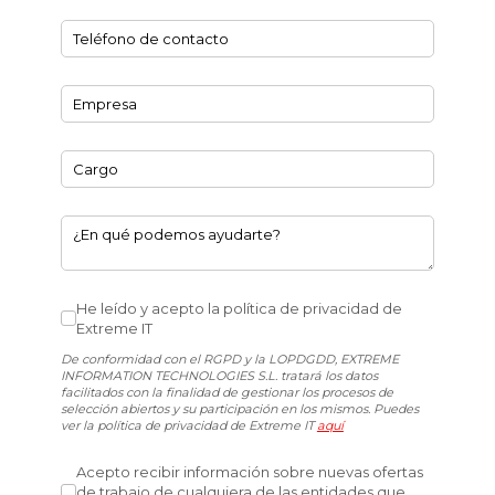
Teléfono de contacto
(necesario)
*
Empresa
(necesario)
*
Cargo
¿En qué podemos ayudarte?
He leído y acepto la política de privacidad de Extreme I
He leído y acepto la política de privacidad de
Extreme IT
De conformidad con el RGPD y la LOPDGDD, EXTREME
INFORMATION TECHNOLOGIES S.L. tratará los datos
facilitados con la finalidad de gestionar los procesos de
selección abiertos y su participación en los mismos. Puedes
ver la política de privacidad de Extreme IT
aquí
Acepto recibir información sobre nuevas ofertas de trab
Acepto recibir información sobre nuevas ofertas
de trabajo de cualquiera de las entidades que