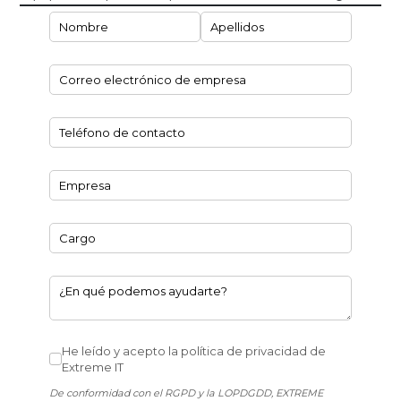
Nombre y Apellidos
(necesario)
*
Correo electrónico de empresa
(necesario)
*
Teléfono de contacto
(necesario)
*
Empresa
(necesario)
*
Cargo
¿En qué podemos ayudarte?
He leído y acepto la política de privacidad de Extreme I
He leído y acepto la política de privacidad de
Extreme IT
De conformidad con el RGPD y la LOPDGDD, EXTREME